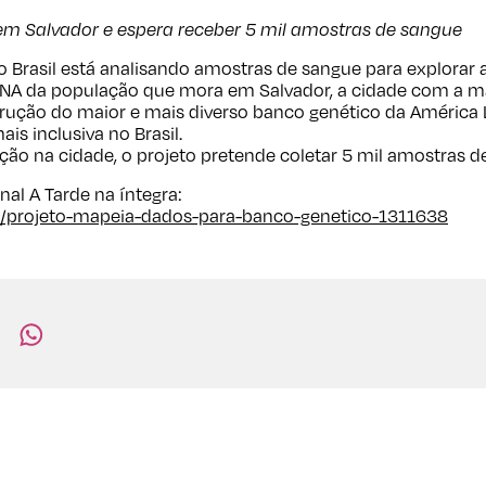
s em Salvador e espera receber 5 mil amostras de sangue
o Brasil está analisando amostras de sangue para explorar a
DNA da população que mora em Salvador, a cidade com a ma
strução do maior e mais diverso banco genético da América La
s inclusiva no Brasil.
ção na cidade, o projeto pretende coletar 5 mil amostras d
rnal A Tarde na íntegra:
or/projeto-mapeia-dados-para-banco-genetico-1311638