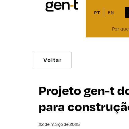
PT
EN
Por que
Skip
Voltar
to
content
Projeto gen-t d
para construçã
22 de março de 2025